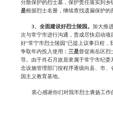
分散保护的烈士墓，保护责任落实到乡
是
根据烈士名册，继续查找遗漏保护的
3、全面建设好烈士陵园。
加大推
次与常宁市进行沟通，责成尽快启动项
好
“常宁市烈士陵园”已提上议事日程
争取年内投入使用；
三是
督促南岳区烈
导。由于肖石月故居隶属于常宁市纪委
念设施管理部门按程序逐级向县、市、
国主义教育基地。
衷心感谢你们对我市烈士褒扬工作