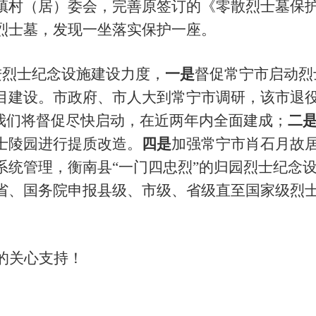
镇村（居）委会，完善原签订的《零散烈士墓保
烈士墓，发现一坐落实保护一座。
进烈士纪念设施建设力度，
一是
督促常宁市启动烈
目建设。市政府、市人大到常宁市调研，该市退
，我们将督促尽快启动，在近两年内全面建成；
二
士陵园进行提质改造。
四是
加强
常宁市肖石月故
系统管理，衡南县“一门四忠烈”的归园烈士纪念
省、国务院申报县级、市级、省级直至国家级烈
的关心支持！