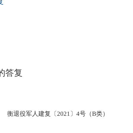
复
的
答复
衡退役军人建复〔
2021〕
4
号（
B
类）