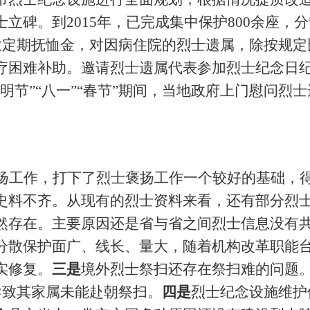
士立碑。到
2015年，已完成集中保护800余座，分
放定期抚恤金，
对因病住院的烈士遗属，除按规定
疗困难补助。邀请烈士遗属代表参加烈士纪念日
明节”“八一”“春节”期间，当地政府上门慰问烈
扬工作，打下了烈士褒扬工作一个较好的基础，
史料不齐。从现有的烈士资料来看，还有部分烈
然存在。主要原因还是省与省之间烈士信息没有
分散保护面广、线长、量大，随着机构改革职能
实修复。
三是
境外烈士祭扫还存在祭扫难的问题
导致其家属未能赴朝祭扫。
四是
烈士纪念设施维护