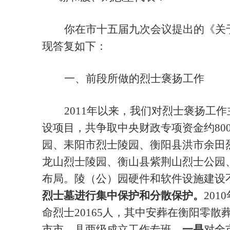
你在市十五届九次会议提出的《关
现答复如下：
一、前段所做的烈士褒扬工作
2011年以来，我们对烈士褒扬工
设项目，共争取中央财政专项资金约
8
园、耒阳市烈士陵园、衡阳县洪市余田
龙山烈士陵园、衡山县紫荆山烈士公园
布局。陵（公）园硬件和软件设施建设
烈士墓进行集中保护和分散保护。
20
命烈士20165人，其中安葬在衡阳零散葬
市市、县两级成立工作专班，
一是
对全