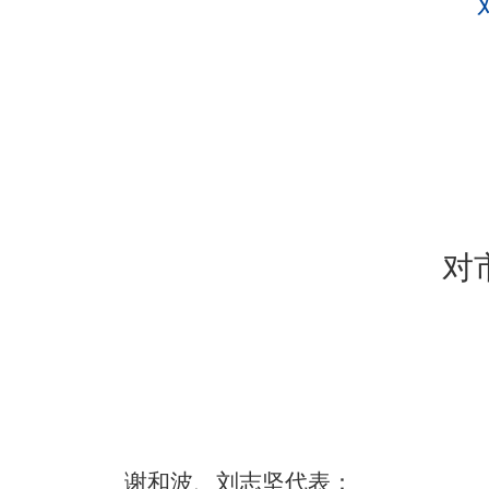
对
谢和波、刘志坚代表：