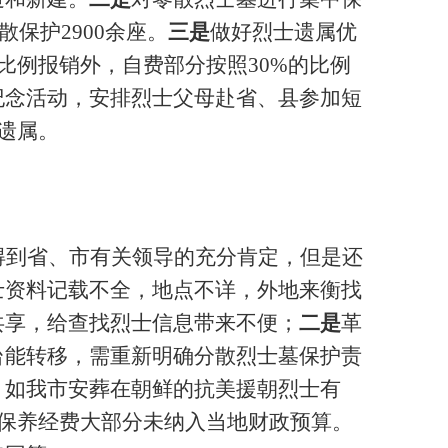
散保护2900余座。
三是
做好烈士遗属优
比例报销外，自费部分按照
30%的比例
纪念活动，安排烈士父母赴省、县参加短
士遗属。
得到省、市有关领导的充分肯定，但是还
士资料记载不全，地点不详，外地来衡找
共享，给查找烈士信息带来不便；
二是
革
台能转移，需重新明确分散烈士墓保护责
。如我市安葬在朝鲜的抗美援朝烈士有
保养经费大部分未纳入当地财政预算。