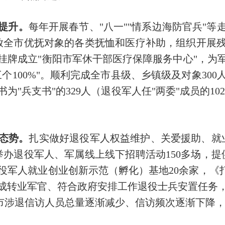
提升。
每年开展春节、"八一""情系边海防官兵"
放全市优抚对象的各类抚恤和医疗补助，组织开展
挂牌成立"衡阳市军休干部医疗保障服务中心"，为
三个100%"。顺利完成全市县级、乡镇级及对象30
"兵支书"的329人（退役军人任"两委"成员的10
态势。
扎实做好退役军人权益维护、关爱援助、就
举办退役军人、军属线上线下招聘活动150多场，提
退役军人就业创业创新示范（孵化）基地20余家，《
满完成转业军官、符合政府安排工作退役士兵安置任务
全市涉退信访人员总量逐渐减少、信访频次逐渐下降