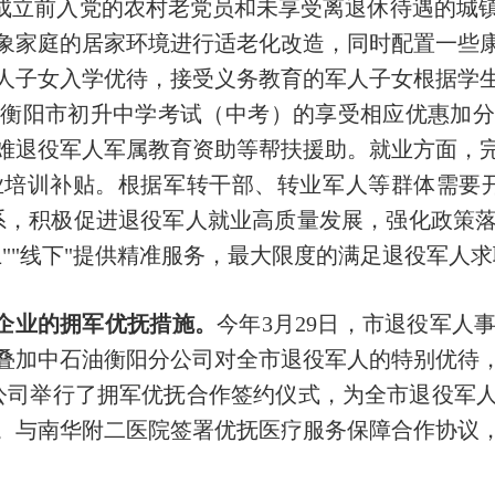
国成立前入党的农村老党员和未享受离退休待遇的城
象家庭的居家环境进行适老化改造，同时配置一些
人子女入学优待，接受义务教育的军人子女根据学
加衡阳市初升中学考试（中考）的享受相应优惠加分
难退役军人军属教育资助等帮扶援助。就业方面，
业培训补贴。根据军转干部、转业军人等群体需要开
系，积极促进退役军人就业高质量发展，强化政策
""线下"提供精准服务，最大限度的满足退役军人
型企业的拥军优抚措施。
今年3月29日，市退役军人
叠加中石油衡阳分公司对全市退役军人的特别优待，为
分公司举行了拥军优抚合作签约仪式，为全市退役军
优惠。与南华附二医院签署优抚医疗服务保障合作协议