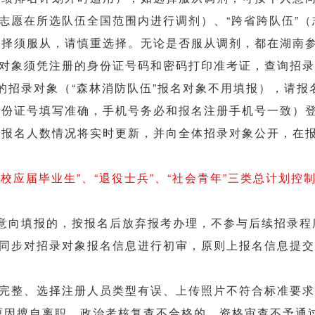
（志愿在所选队伍全国范围内进行调剂）、“跨省跨队伍”
选择须服从，请慎重选择。无论是否服从调剂，都在湖南
对象须凭注册的身份证号码和密码打印准考证，查询招录
”的招录对象（“森林消防队伍”报名对象不用填报），请
身份证号填写准确，手机号务必和报名注册手机号一致）
，报名人数情况将实时更新，并向全体招录对象公开，在
高校应届毕业生”、“退役士兵”、“社会青年”三类总计划
作意向填报的，按报名后放弃报考办理，不参与后续招录程
同步对招录对象报名信息进行初审，原则上报名信息提交
完整、选择注册人员类型有误、上传照片不符合标准要求
当原因擅自离职、政治考核复查不合格的，资格审查不予通