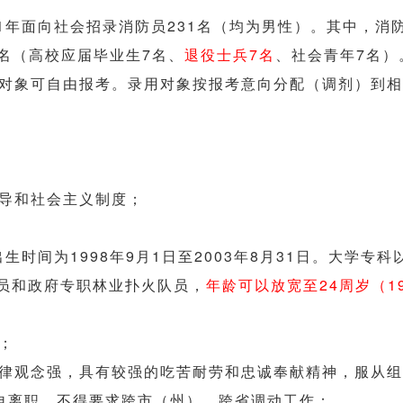
1年面向社会招录消防员231名（均为男性）。其中，消防
1名（高校应届毕业生7名、
退役士兵7名
、社会青年7名）
对象可自由报考。录用对象按报考意向分配（调剂）到相
导和社会主义制度；
生时间为1998年9月1日至2003年8月31日。大学专
员和政府专职林业扑火队员，
年龄可以放宽至24周岁（1
；
律观念强，具有较强的吃苦耐劳和忠诚奉献精神，服从组
自离职、不得要求跨市（州）、跨省调动工作；