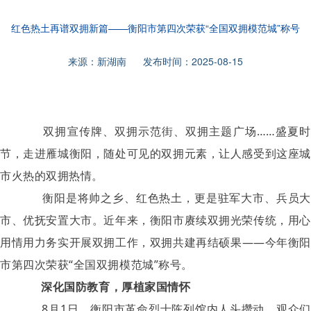
红色热土再谱双拥新篇——衡阳市第四次荣获“全国双拥模范城”称号
来源：新湖南 发布时间：2025-08-15
双拥宣传牌、双拥示范街、双拥主题广场……盛夏时
节，走进雁城衡阳，随处可见的双拥元素，让人感受到这座城
市火热的双拥热情。
衡阳是将帅之乡、红色热土，更是驻军大市、兵员大
市、优抚安置大市。近年来，衡阳市赓续双拥光荣传统，用心
用情用力务实开展双拥工作，双拥共建再结硕果——今年衡阳
市第四次荣获“全国双拥模范城”称号。
深化国防教育，厚植家国情怀
8月1日，衡阳市革命烈士陈列馆内人头攒动。观众们