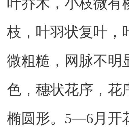
叶乔木，小枝微有
枝，叶羽状复叶，
微粗糙，网脉不明
色，穗状花序，花
椭圆形。5—6月开