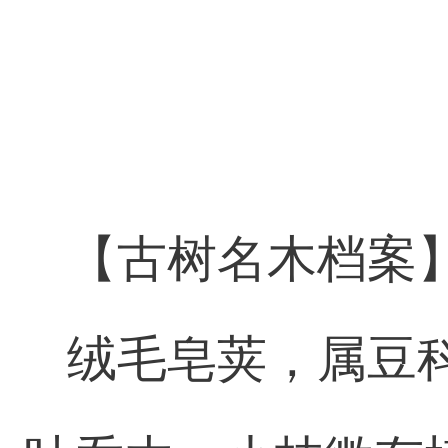
【古树名木档案
绒毛皂荚，属豆