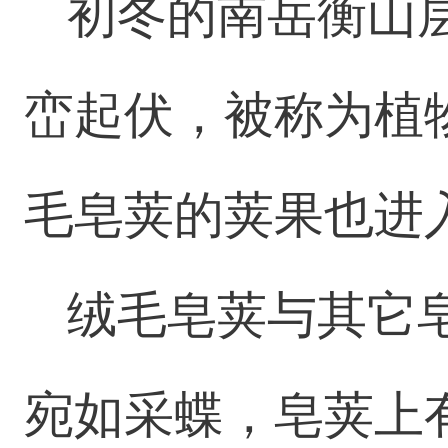
初冬的南岳衡山
峦起伏，被称为植
毛皂荚的荚果也进
绒毛皂荚与其它
宛如采蝶，皂荚上