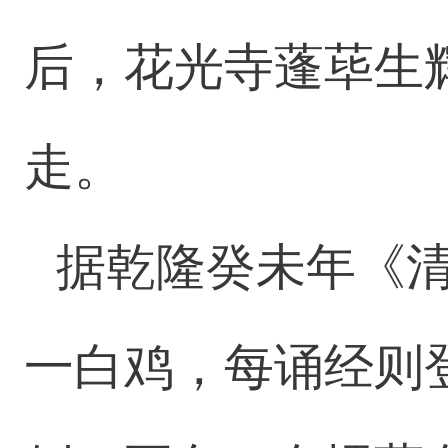
后，花光寺蓬荜生
走。
据乾隆癸未年《
一白鸡，每诵经则