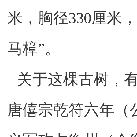
米，胸径330厘米
马樟”。
关于这棵古树，
唐僖宗乾符六年（公