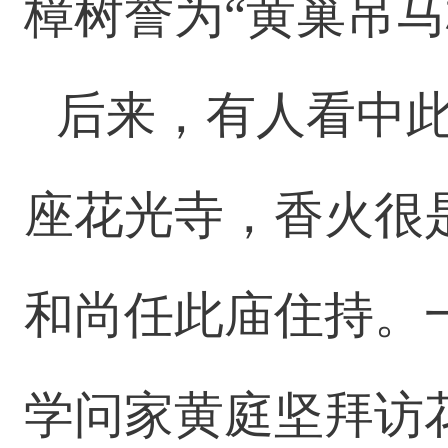
樟树誉为“黄巢吊马
后来，有人看中
座花光寺，香火很
和尚任此庙住持。
学问家黄庭坚拜访