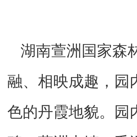
湖南萱洲国家森
融、相映成趣，园
色的丹霞地貌。园