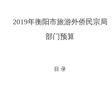
年
2019
衡阳市旅游外侨民宗局
部门预算
目 录