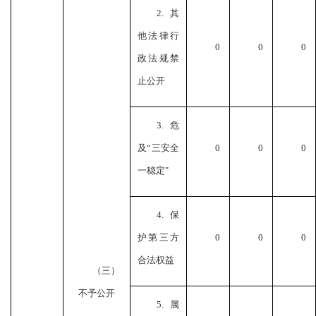
2.其
他法律行
0
0
0
政法规禁
止公开
3.危
及“三安全
0
0
0
一稳定"
4.保
护第三方
0
0
0
合法权益
（三）
不予公开
5.属