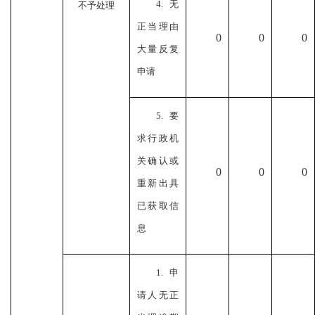
4.无
不予处理
正当理由
0
0
0
大量反复
申请
5.要
求行政机
关确认或
0
0
0
重新出具
已获取信
息
1.申
请人无正