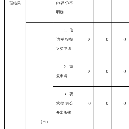
内容仍不
理结果
明确
1.信
0
0
访举报投
0
诉类申请
2.重
0
0
0
复申请
3.要
0
0
0
求提供公
开出版物
（
五）