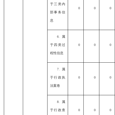
于三类内
0
0
0
部事务信
息
6.属
于四类过
0
0
0
程性信息
7.属
于行政执
0
0
0
法案卷
8.属
于行政查
0
0
0