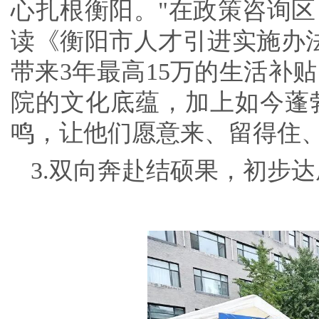
心扎根衡阳。"在政策咨询
读《衡阳市人才引进实施办
带来3年最高15万的生活补
院的文化底蕴，加上如今蓬
鸣，让他们愿意来、留得住、
3.双向奔赴结硕果，初步达