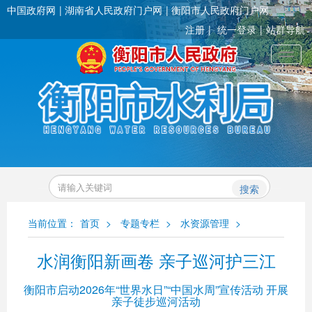
中国政府网
湖南省人民政府门户网
衡阳市人民政府门户网
注册
统一登录
站群导航
Toggl
搜索
当前位置：
首页
>
专题专栏
>
水资源管理
>
水润衡阳新画卷 亲子巡河护三江
衡阳市启动2026年“世界水日”“中国水周”宣传活动 开展
亲子徒步巡河活动