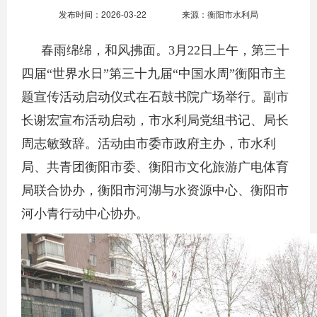
发布时间：2026-03-22
来源：衡阳市水利局
春雨绵绵，和风拂面。
3月22日上午，第三十
四届“世界水日”第三十九届“中国水周”
衡阳
市
主
题
宣传活动启动仪式在石鼓书院广场举行。副市
长谢宏宣布活动启动
，市水利局党组书记、局长
周志敏致辞。活动
由市委市政府主办，
市水利
局、
共青
团
衡阳
市委
、
衡阳
市文化旅游广电体育
局
联合
协办，衡阳市河湖与水资源中心、衡阳市
河小青行动中心协办。