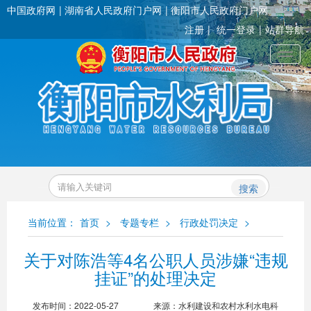
中国政府网
湖南省人民政府门户网
衡阳市人民政府门户网
注册
统一登录
站群导航
Toggl
搜索
当前位置：
首页
>
专题专栏
>
行政处罚决定
>
关于对陈浩等4名公职人员涉嫌“违规
挂证”的处理决定
发布时间：2022-05-27
来源：水利建设和农村水利水电科