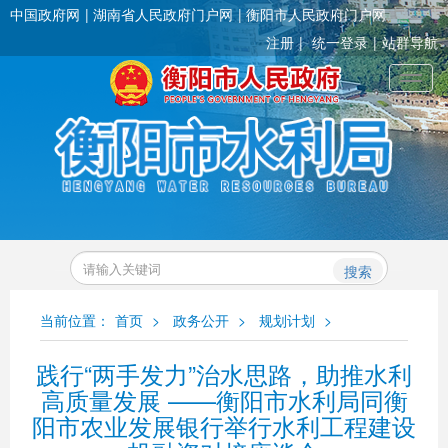
中国政府网
湖南省人民政府门户网
衡阳市人民政府门户网
注册
统一登录
站群导航
Toggl
搜索
当前位置：
首页
>
政务公开
>
规划计划
>
践行“两手发力”治水思路，助推水利
高质量发展 ——衡阳市水利局同衡
阳市农业发展银行举行水利工程建设