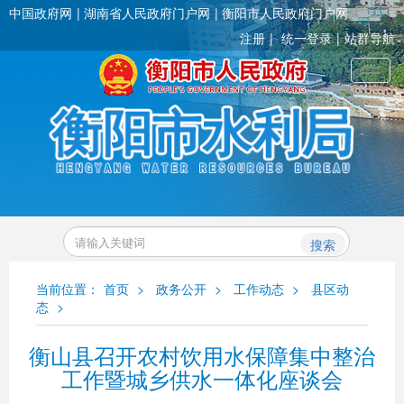
中国政府网
湖南省人民政府门户网
衡阳市人民政府门户网
注册
统一登录
站群导航
Toggl
搜索
当前位置：
首页
>
政务公开
>
工作动态
>
县区动
态
>
衡山县召开农村饮用水保障集中整治
工作暨城乡供水一体化座谈会