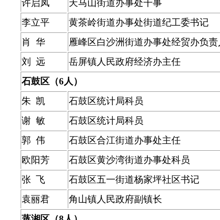
许启凤
天马山街道办事处干事
李立平
黄茶岭街道办事处街道纪工委书记
肖 华
雁峰区白沙洲街道办事处经贸办负责
刘 远
岳屏镇人民政府经济办主任
石鼓区（6人）
朱 凯
石鼓区统计局科员
谢 敏
石鼓区统计局科员
郭 伟
石鼓区合江街道办事处主任
欧阳芳
石鼓区黄沙湾街道办事处科员
张 飞
石鼓区五一街道杨家坪社区书记
袁丽君
角山镇人民政府副镇长
蒸湘区（8人）