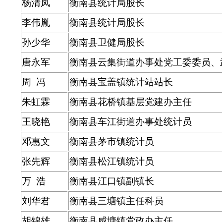
杨清凤
衡南县统计局股长
李伟胤
衡南县统计局股长
孙少华
衡南县卫健局股长
唐永军
衡南县云集街道办事处党工委委员、
周 冯
衡南县宝盖镇统计站站长
朱虹霖
衡南县花桥镇基层党建办主任
王晓艳
衡南县车江街道办事处统计员
邓惠文
衡南县茅市镇统计员
张先辉
衡南县松江镇统计员
万 浩
衡南县江口镇副镇长
刘华君
衡南县三塘镇主任科员
胡锦雄
衡南县咸塘镇党政办主任