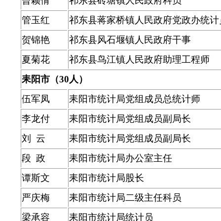
曾颖倩
祁东县砖塘镇人民政府科员
管玉红
祁东县蒋家桥镇人民政府党政办统计
贺锦艳
祁东县风石堰镇人民政府干事
夏菊花
祁东县鸟江镇人民政府助理工程师
耒阳市（30人）
伍军凤
耒阳市统计局党组成员总统计师
李龙付
耒阳市统计局党组成员副局长
刘 云
耒阳市统计局党组成员副局长
段 政
耒阳市统计局办公室主任
谭斯文
耒阳市统计局股长
严庆梅
耒阳市统计局二级主任科员
梁承容
耒阳市统计局统计员