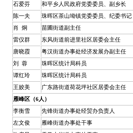
石爱芬
和平乡人民政府党委委员、副乡长
陈一夫
珠晖区茶山坳镇党委委员、纪委书记
肖 炯
苗圃街道副主任
雷仪群
东风街道前进里社区居委会主任
唐晓霞
粤汉街道办事处经济发展办副主任
刘 蓉
珠晖区统计局科员
谭红玲
珠晖区统计局科员
王姣美
广东路街道荷花坪社区居委会主任
雁峰区（6人）
李衡雪
先锋街道办事处经贸办负责人
左文俊
雁峰街道办事处干事