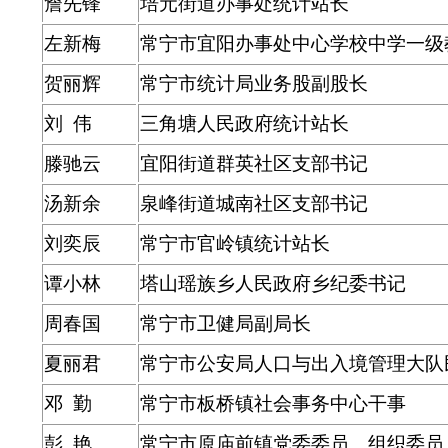
詹先锋
培元街道办事处统计站长
左新梅
常宁市宜阳办事处中心学校中学一级
贺丽辉
常宁市统计局业务股副股长
刘 伟
三角塘人民政府统计站长
滕驰云
宜阳街道群英社区支部书记
汤新余
泉峰街道城南社区支部书记
刘奕辰
常宁市官岭镇统计站长
谭小林
塔山瑶族乡人民政府乡纪委书记
周春国
常宁市卫健局副局长
夏丽君
常宁市公安局人口与出入境管理大队
邓 勤
常宁市板桥镇社会事务中心干事
彭 艳
常宁市原庙前镇党委委员、组织委员