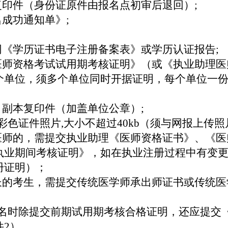
复印件（身份证原件由报名点初审后退回）
;
名成功通知单》
;
网《学历证书电子注册备案表》或学历认证报告
;
《医师资格考试试用期考核证明》（或《执业助理
个单位，须多个单位同时开据证明，每个单位一
》副本复印件（加盖单位公章）
;
彩色证件照片
,
大小不超过
40kb
（须与网报上传照
业医师的，需提交执业助理《医师资格证书》、《
执业期间考核证明》，如在执业注册过程中有变
册证明）；
专长的考生，需提交传统医学师承出师证书或传统
报名时除提交前期试用期考核合格证明，还应提交
件
2
）。