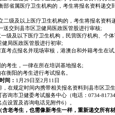
衡部省属医疗卫生机构的，考生将报名资料递交
立二级及以上医疗卫生机构的，考生将报名资料
统一送交到县市区卫健局医政医管股进行审核
;
立一级及以下医疗卫生机构，民营医疗机构、个体
卫健局医政医管股进行初审
;
省直考点报名并现场审核
，
港澳台和外籍考生在
试
训的考生，一律在所在培训基地报名
;
构在衡阳的考生进行考试报名。
时间：
1月29日
至
2
月
11日
排，在规定时间内携带相关报名资料到县市区卫
可咨询市卫健委考试
服务
中心（电话：
0734-8
名点设置及咨询电话见附件6）。
（含老考生，也需像新考生一样，重新递交所有