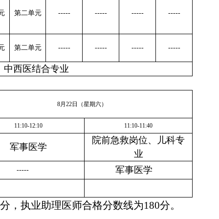
元
第二单元
-----
-----
-----
-----
元
第二单元
-----
-----
-----
-----
、中西医结合专业
8
月
22
日（星期
六
）
11:
10
-12:
10
11:
10
-1
1
:
40
院前急救岗位、儿科专
军事医学
业
军事医学
-----
分，执业助理医师合格分数线为
180
分。