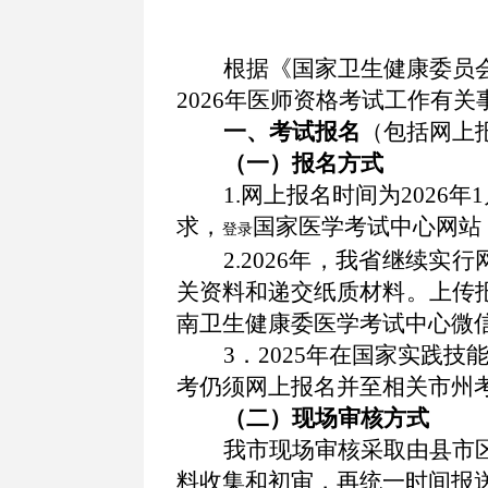
根据《国家卫生健康委员
202
6
年医师资格考试工作有关
一、考试报名
（包括网上
（一）报名方式
1.网上报名时间为
2026年
求，
国家医学考试中心网站
登录
2.2026年，我省继续实
关资料和递交纸
质
材料。
上传
南卫生健康委医学考试中心微
3．
202
5
年在国家实践技
考仍须网上报名并至相关市州
（二）现场审核方式
我市
现场审核采取由县市
料收集和初审，
再统一时间报