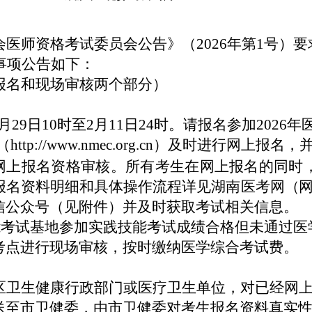
会医师资格考试委员会公告》（
202
6
年第
1号）
事项公告如下：
报名和现场审核两个部分）
1月29日10时
至
2
月
11日24时
。请报名参
加
2026
（
http://www.nmec.org.cn
）及时进行网上报名，
行网上报名资格审核。
所有考生在网上报名的同时
报名资料明细和具体操作流程详见湖南医考网
（
信公众号（见附件）
并及时获取考试相关信息。
能考试基地参加实践技能考试成绩合格
但未通过医
考点进行现场审核，按时缴纳医学综合考试费
。
区卫生健康行政部门或医疗卫生单位，对已经网
送至市卫健委，由市卫健委对考生报名资料
真实