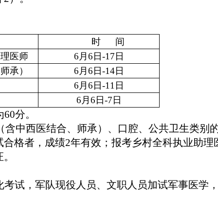
时
间
助理医师
6月
6
日
-
17
日
、师承）
6月
6
日
-
14
日
6月
6
日
-
11
日
6月
6
日
-
7
日
为
60
分。
医（含中西医结合、师承）、口腔、公共卫生类别
试合格者，成绩2年有效；报考乡村全科执业助理
证。
化考试，军队现役人员、文职人员加试军事医学