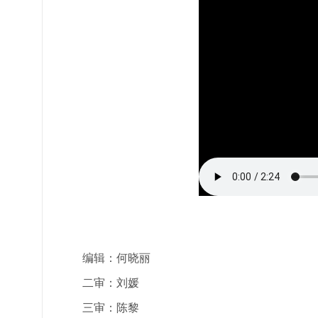
编辑：何晓丽
二审：刘媛
三审：陈黎