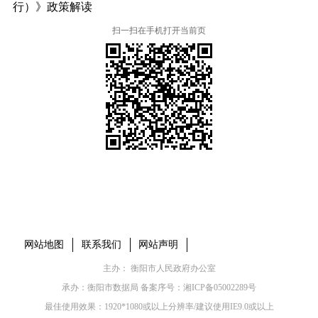
行）》政策解读
扫一扫在手机打开当前页
本省市州政府网站
市党委部门
市政府工作部门
县市区政府网站
网站地图
联系我们
网站声明
主办： 衡阳市人民政府办公室
承办：衡阳市数据局 备案序号：
湘ICP备05002289号
最佳使用效果：1920*1080或以上分辨率/建议使用IE9.0或以上