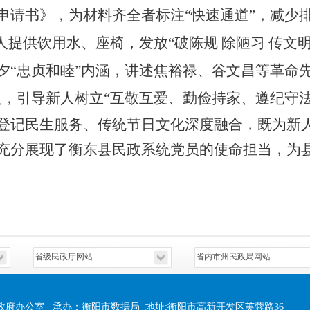
申请书》，为材料齐全者标注“快速通道”，减少
人提供饮用水、座椅，发放“破陈规 除陋习 传文
夕“忠贞和睦”内涵，讲述焦裕禄、谷文昌等革命
义，引导新人树立“互敬互爱、勤俭持家、遵纪守法
登记民生服务、传统节日文化深度融合，既为新
充分展现了衡东县民政系统党员的使命担当，为
政府办公室 承办：衡阳市数据局 地址:衡阳市高新开发区芙蓉路36