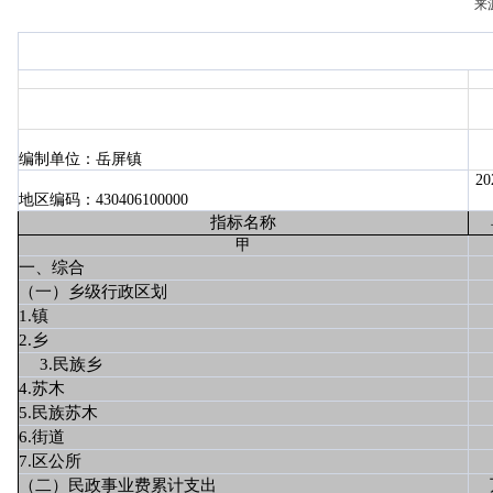
来
编制单位：岳屏镇
20
地区编码：430406100000
指标名称
甲
一、综合
（一）乡级行政区划
1.镇
2.乡
3.民族乡
4.苏木
5.民族苏木
6.街道
7.区公所
（二）民政事业费累计支出