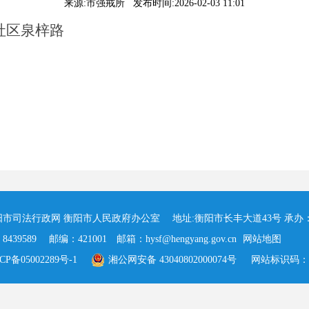
来源:市强戒所 发布时间:2026-02-03 11:01
社区泉梓路
市司法行政网 衡阳市人民政府办公室 地址:衡阳市长丰大道43号 承办
39589 邮编：421001 邮箱：hysf@hengyang.gov.cn
网站地图
P备05002289号-1
湘公网安备 43040802000074号
网站标识码：43