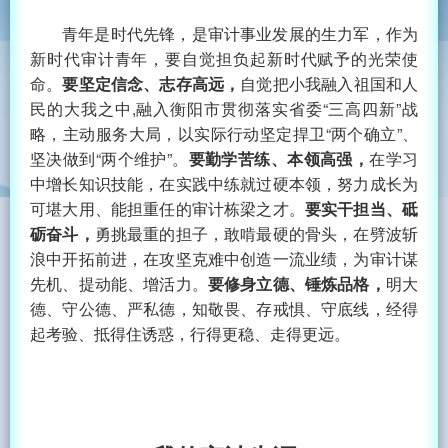
青年是时代先锋，是审计事业发展的生力军，作为
新时代审计青年，要自觉担负起新时代赋予的光荣使
命。
要坚定信念、志存高远
，
自觉把小我融入祖国和人
民的大我之中,融入衡阳市贯彻落实省委“三高四新”战
略，主动服务大局，以实际行动坚定捍卫“两个确立”、
坚决做到“两个维护”。
要勤学苦练、本领高强，
在学习
中增长知识技能，在实践中练就过硬本领，努力成长为
可堪大用、能担重任的审计栋梁之才。
要实干担当、砥
砺奋斗，
勇挑最重的担子，敢啃最硬的骨头，在劈波斩
浪中开拓前进，在攻坚克难中创造一流业绩，为审计谋
先机、提动能、增活力。
要修身立德、锤炼品格，
明大
德、守公德、严私德，知敬畏、存戒惧、守底线，经得
起考验、抵得住诱惑，行得更稳、走得更远。