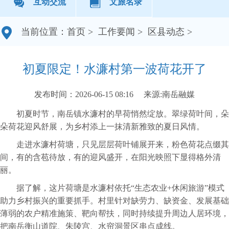
互动交流
文旅名录
当前位置：
首页
>
工作要闻
>
区县动态
>
初夏限定！水濂村第一波荷花开了
发布时间：2026-06-15 08:16
来源:南岳融媒
初夏时节，南岳镇水濂村的早荷悄然绽放。翠绿荷叶间，朵
朵荷花迎风舒展，为乡村添上一抹清新雅致的夏日风情。
走进水濂村荷塘，只见层层荷叶铺展开来，粉色荷花点缀其
间，有的含苞待放，有的迎风盛开，在阳光映照下显得格外清
丽。
据了解，这片荷塘是水濂村依托“生态农业+休闲旅游”模式
助力乡村振兴的重要抓手。村里针对缺劳力、缺资金、发展基础
薄弱的农户精准施策、靶向帮扶，同时持续提升周边人居环境，
把南岳衡山道院、朱陵宫、水帘洞景区串点成线。