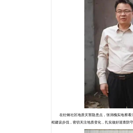
在灶钢社区地质灾害隐患点，张润槐实地察看
程建设步伐，密切关注地质变化，扎实做好巡查防