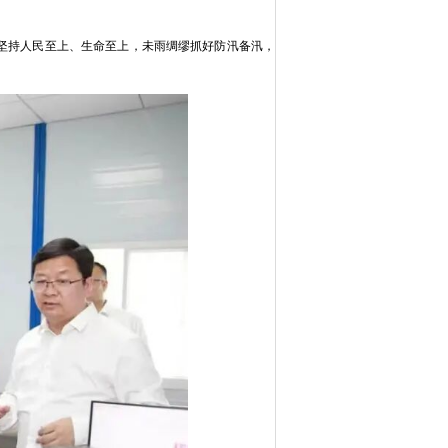
坚持人民至上、生命至上，未雨绸缪抓好防汛备汛，