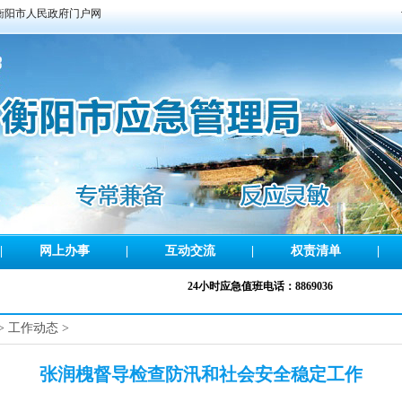
衡阳市人民政府门户网
|
网上办事
|
互动交流
|
权责清单
|
24小时应急值班电话：8869036
>
工作动态
>
张润槐督导检查防汛和社会安全稳定工作