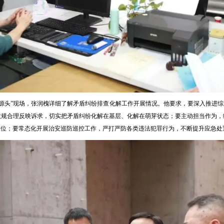
源头”现场，张润槐详细了解矛盾纠纷排查化解工作开展情况。他要求，要深入推进
依规合理反映诉求，切实把矛盾纠纷化解在基层、化解在萌芽状态；要主动担当作为，
到位；要常态化开展治安巡防巡控工作，严打严防各类违法犯罪行为，不断提升应急处