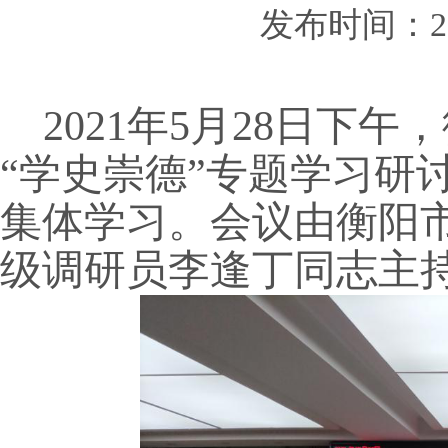
发布时间：202
2021年
5
月
28
日
下
午
，
“学史崇德”专题学习研
集体学习
。会议由
衡阳
级调研员李逢丁同志
主