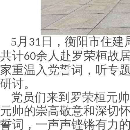
5
月
日，衡阳市住建
31
共计
余人赴罗荣桓故
60
家重温入党誓词，听专
研讨。
党员们来到罗荣桓元帅
元帅的崇高敬意和深切
誓词，一声声铿锵有力