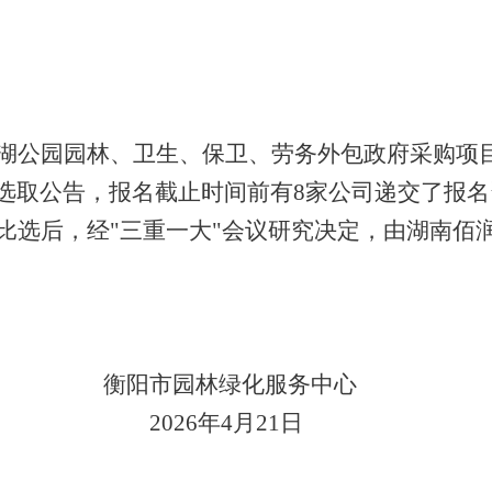
湖公园园林、卫生、保卫、劳务外包政府采购项目
选取公告，报名截止时间前有
8
家公司递交了报名
比选后，经"三重一大"会议研究决定，由湖南
佰
衡阳市园林绿化服务中心
202
6
年
4
月
21
日