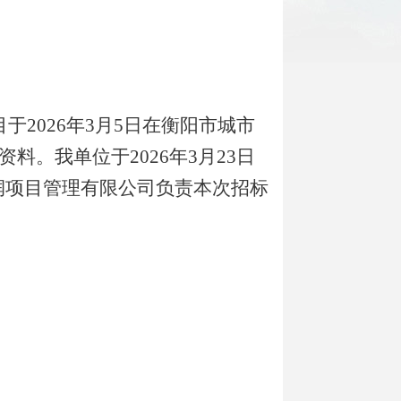
于202
6
年
3
月
5
日在衡阳市
城市
资料。我单位于202
6
年
3
月
23
日
润
项目管理有限公司负责
本次招标