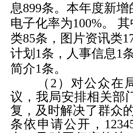
息
899
条。本年度新增
电子化率为
100%。
其
类
85
条，图片资讯类
1
计划
1条，人事信息
1
简介
1条。
（
2
）
对公众在
议，我局安排相关部
复，及时解决了群众
条依申请公开，
12