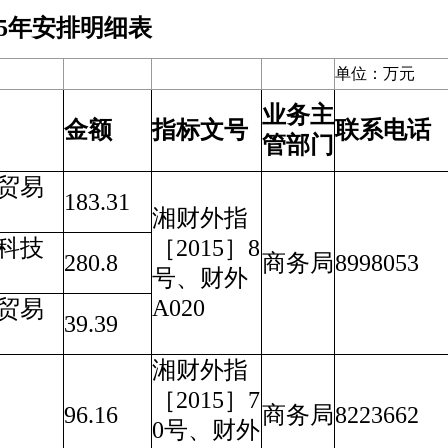
15年安排明细表
单位：万元
业务主
金额
指标文号
联系电话
管部门
贸易
183.31
湘财外指
科技
［2015］8
280.8
商务局
8998053
号、财外
A020
贸易
39.39
湘财外指
［2015］7
96.16
商务局
8223662
0号、财外