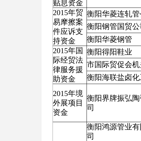
贴息资金
2015年贸
衡阳华菱连轧管
易摩擦案
衡阳钢管国贸公
件应诉支
衡阳华菱钢管
持资金
2015年国
衡阳得阳鞋业
际经贸法
市国际贸促会机
律服务援
衡阳海联盐卤化
助资金
2015年境
衡阳界牌振弘陶
外展项目
司
资金
衡阳鸿源管业有
司