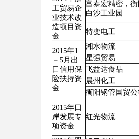
富泰宏精密，衡
工贸易企
白沙工业园
业技术改
造项目资
特变电工
金
湘水物流
2015年1
星强贸易
－5月出
口信用保
飞益达食品
险扶持资
晨州化工
金
衡阳钢管国贸公
2015年口
岸发展专
红光物流
项资金