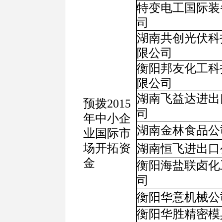
特变电工国际装
司
湖南共创光伏科
限公司
衡阳邦友化工科
限公司
湖南飞益达进出
预拨2015
司
年中小企
湖南金林食品公
业国际市
场开拓资
湖南恒飞进出口
金
衡阳海盐联卤化
司
衡阳华意机械公
衡阳华胜精密模