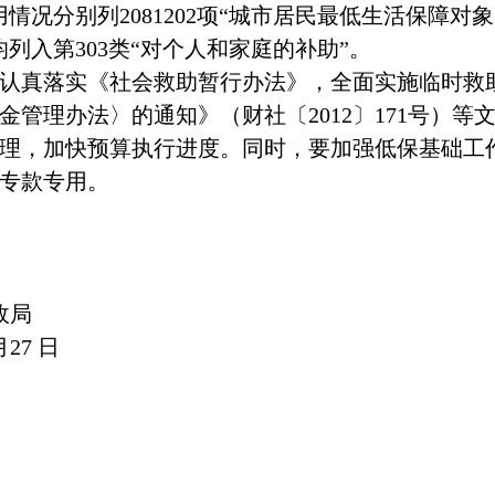
用情况分别列
2081202
项“城市居民最低生活保障对象
均列入第
303
类“对个人和家庭的补助”。
认真落实《社会救助暂行办法》，全面实施临时救
金管理办法〉的通知》（财社〔
2012
〕
171
号）等
理，加快预算执行进度。同时，要加强低保基础工
专款专用。
政局
月27
日