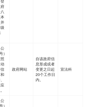
门登
政府
十八
照本
定并
本级
编
息公
号）
依照
自该政府信
主动
息形成或者
府信
政府网站
变更之日起
宣法科
章和
20个工作日
律、
内。
定应
息。
息公
号）