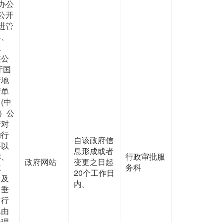
办公
公开
进管
单、
工
整公
厅国
行地
清单
(中
七）公
府对
的行
自该政府信
要以
息形成或者
称、
行政审批服
政府网站
变更之日起
主
务科
20个工作日
，及
内。
。垂
有行
单由
合理