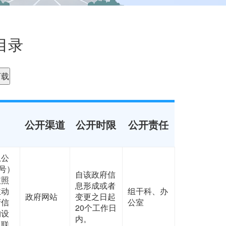
目录
下载
公开渠道
公开时限
公开责任
息公
号）
自该政府信
依照
息形成或者
主动
组干科、办
政府网站
变更之日起
府信
公室
20个工作日
构设
内。
、联