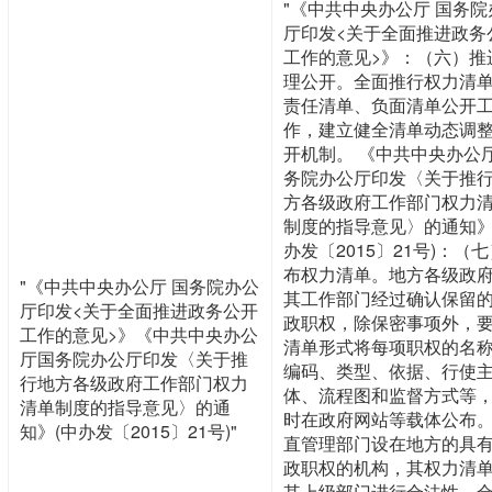
"《中共中央办公厅 国务院
厅印发<关于全面推进政务
工作的意见>》：（六）推
理公开。全面推行权力清
责任清单、负面清单公开
作，建立健全清单动态调
开机制。 《中共中央办公
务院办公厅印发〈关于推
方各级政府工作部门权力
制度的指导意见〉的通知》
办发〔2015〕21号)：（
布权力清单。地方各级政
"《中共中央办公厅 国务院办公
其工作部门经过确认保留
厅印发<关于全面推进政务公开
政职权，除保密事项外，
工作的意见>》《中共中央办公
清单形式将每项职权的名
厅国务院办公厅印发〈关于推
编码、类型、依据、行使
行地方各级政府工作部门权力
体、流程图和监督方式等
清单制度的指导意见〉的通
时在政府网站等载体公布
知》(中办发〔2015〕21号)"
直管理部门设在地方的具
政职权的机构，其权力清
其上级部门进行合法性、