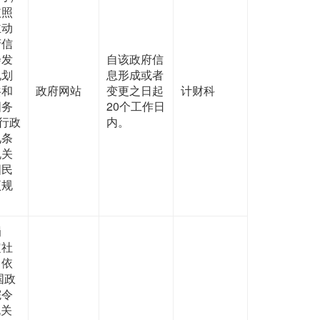
依照
主动
府信
会发
自该政府信
规划
息形成或者
共和
政府网站
变更之日起
计财科
国务
20个工作日
行政
内。
九条
机关
国民
项规
。
罚
定社
当依
国政
院令
机关