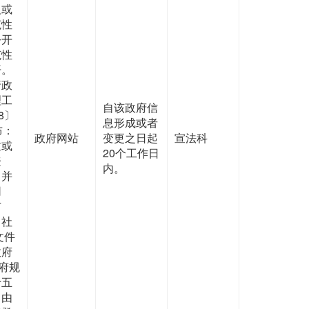
人或
范性
公开
范性
开。
行政
理工
自该政府信
8〕
息形成或者
布：
政府网站
变更之日起
宣法科
过或
20个工作日
登
内。
，并
网
广
向社
文件
政府
府规
十五
，由