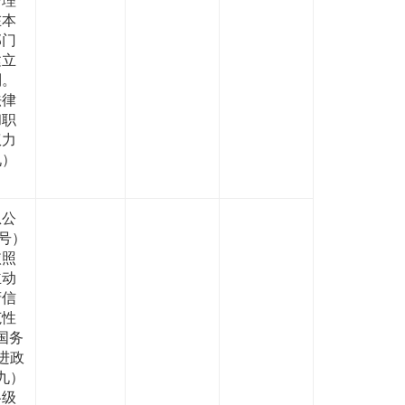
在本
部门
建立
制。
法律
和职
权力
九）
息公
号）
依照
主动
府信
范性
国务
进政
九）
各级