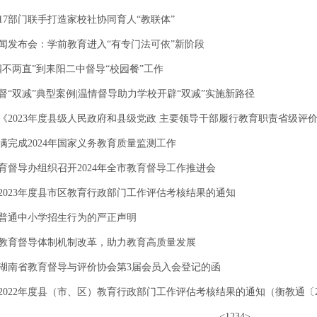
17部门联手打造家校社协同育人“教联体”
闻发布会：学前教育进入“有专门法可依”新阶段
四不两直”到耒阳二中督导“校园餐”工作
督“双减”典型案例|温情督导助力学校开辟“双减”实施新路径
《2023年度县级人民政府和县级党政 主要领导干部履行教育职责省级评价工
满完成2024年国家义务教育质量监测工作
育督导办组织召开2024年全市教育督导工作推进会
2023年度县市区教育行政部门工作评估考核结果的通知
普通中小学招生行为的严正声明
教育督导体制机制改革，助力教育高质量发展
湖南省教育督导与评价协会第3届会员入会登记的函
2022年度县（市、区）教育行政部门工作评估考核结果的通知（衡教通〔20.
<
1
2
3
4
>