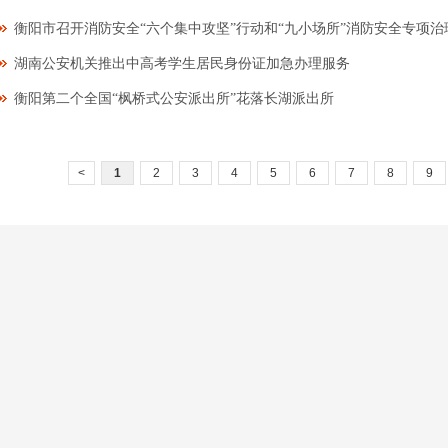
衡阳市召开消防安全“六个集中攻坚”行动和“九小场所”消防安全专项治理
湖南公安机关推出中高考学生居民身份证加急办理服务
衡阳第二个全国“枫桥式公安派出所”花落长湖派出所
<
1
2
3
4
5
6
7
8
9