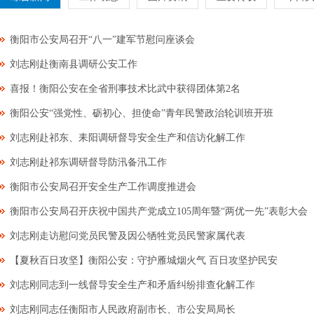
衡阳市公安局召开“八一”建军节慰问座谈会
刘志刚赴衡南县调研公安工作
喜报！衡阳公安在全省刑事技术比武中获得团体第2名
衡阳公安“强党性、砺初心、担使命”青年民警政治轮训班开班
刘志刚赴祁东、耒阳调研督导安全生产和信访化解工作
刘志刚赴祁东调研督导防汛备汛工作
衡阳市公安局召开安全生产工作调度推进会
衡阳市公安局召开庆祝中国共产党成立105周年暨“两优一先”表彰大会
刘志刚走访慰问党员民警及因公牺牲党员民警家属代表
【夏秋百日攻坚】衡阳公安：守护雁城烟火气 百日攻坚护民安
刘志刚同志到一线督导安全生产和矛盾纠纷排查化解工作
刘志刚同志任衡阳市人民政府副市长、市公安局局长