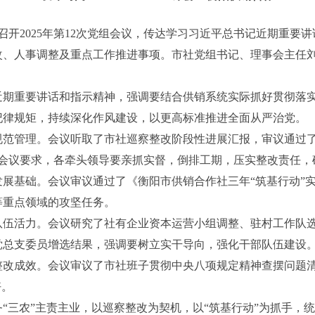
开2025年第
12
次党组会议，
传达学习习近平总书记近期重要讲
改、人事调整及重点工作推进事项。市社党组书记、理事会主任
近期重要讲话和指示精神，强调要结合供销系统实际抓好贯彻落
纪律规矩，持续深化作风建设，以更高标准推进全面从严治党。
规范管理。会议听取了市社巡察整改阶段性进展汇报，审议通过
。会议要求，各牵头领导要亲抓实督，倒排工期，压实整改责任，
基础。会议审议通过了《衡阳市供销合作社三年“筑基行动”实施方
等重点领域的攻坚任务。
队伍活力。会议研究了社有企业资本运营小组调整、驻村工作队
党总支委员增选结果，强调要树立实干导向，强化干部队伍建设
改成效。会议审议了市社班子贯彻中央八项规定精神查摆问题清
好。
“三农”主责主业，以巡察整改为契机，以“筑基行动”为抓手，