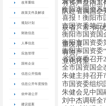
深化省市国资
有资产盘活工
改革重组
衡阳市国资系
队赴省属国企开
政策文件及解读
喜报！衡阳市
规划计划
市国资委第三期
获省、市“两优
衡阳市国资国
财政信息
衡阳市国资委
量发展
人事信息
衡阳市国资委
有资产
应急管理
省国资委召开
业化转型
国有企业
全市国资国企
朱健主持召开
信息公开指南
市国资委组织
信息公开年度报告
朱健会见中国
依申请公开
刘中杰调研全
建议提案