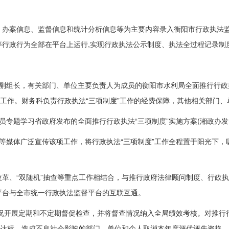
、办案信息、监督信息和统计分析信息等为主要内容录入衡阳市行政执法
等行政行为全部在平台上运行,实现行政执法公示制度、执法全过程记录制
副组长，有关部门、单位主要负责人为成员的衡阳市水利局全面推行行政
工作。财务科负责行政执法
“
三项制度
”
工作的经费保障，其他相关部门、
人员专题学习省政府发布的全面推行行政执法
“
三项制度
”
实施方案(湘政办发
号等媒体广泛宣传该项工作，将行政执法
“
三项制度
”
工作全程置于阳光下，
”改革、“双随机”抽查等重点工作相结合，与推行政府法律顾问制度、行政
平台与全市统一行政执法监督平台的互联互通。
况开展定期和不定期督促检查，并将督查情况纳入全局绩效考核。对推行
达标、造成不良社会影响的部门、单位和个人取消本年度评优评先资格，