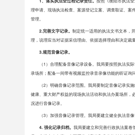
1、落实执法全过程记录责任。
按照《衡阳市执法全
理申请、现场执法检查、案源登记立案、调查取证、案
管理。
2.
完善
文字记录。
制定统一适用的执法文书文本，
理，说理应当对证据采信理由、依据选择理由和决定裁
3.
规范
音像记录。
（1）合理配备音像记录设备。我局要按照执法实
录场所；配备一间带有视频监控录音录像功能的听证询
（2）明确音像记录范围。我局要制定音像记录实
健康、重大财产权益的现场执法活动和执法办案场所，
况进行音像记录。
（3）加强音像记录管理。我局要建立健全执法音
4. 强化记录
归档
。
我局要建立和完善行政执法案卷