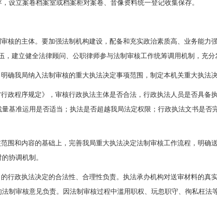
存，设立案卷档案室或档案柜对案卷、音像资料统一登记收集保存。
制审核的主体。要加强法制机构建设，配备和充实政治素质高、业务能力
队伍，建立健全法律顾问、公职律师参与法制审核工作统筹调用机制，充分
，明确我局纳入法制审核的重大执法决定事项范围，制定本机关重大执法
省行政程序规定》，审核行政执法主体是否合法，行政执法人员是否具备
裁量基准运用是否适当；执法是否超越我局法定权限；行政执法文书是否
核范围和内容的基础上，完善我局重大执法决定法制审核工作流程，明确
时的协调机制。
出的行政执法决定的合法性、合理性负责。执法承办机构对送审材料的真
的法制审核意见负责。因法制审核过程中滥用职权、玩忽职守、徇私枉法