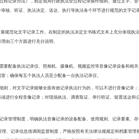
过程记录办法》，制定我局行政执法全过程记录操作细则。通过文字、音
件审核、听证、执法决定、送达、执行等执法各个环节进行规范的文字记
开展规范化文字记录工作。在制定的执法决定文书格式文本上充分体现执
量理由三个方面进行充分说明。
际需要配备执法记录仪、照相机、摄像机、视频监控等音像记录设备和相关
问室；确保每五个执法人员至少配备一台执法记录仪。
施细则，对文字记录能够全面有效记录执法行为的，可以不进行音像记录；
必须进行全程音像记录；对现场执法、调查取证、举行听证、留置送达和
像记录管理制度，明确执法音像记录的设备配备、使用规则、记录要素、存
管理、记录信息借调阅监督制度，严格按照有关法律法规规定和档案管理