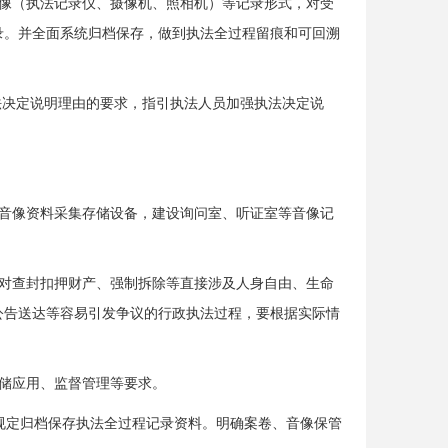
像（执法记录仪、摄像机、照相机）等记录形式，对受
录。并全面系统归档保存，做到执法全过程留痕和可回溯
法决定说明理由的要求，指引执法人员加强执法决定说
音像资料采集存储设备，建设询问室、听证室等音像记
对查封扣押财产、强制拆除等直接涉及人身自由、生命
公告送达等容易引发争议的行政执法过程，要根据实际情
储应用、监督管理等要求。
规定归档保存执法全过程记录资料。明确案卷、音像保管