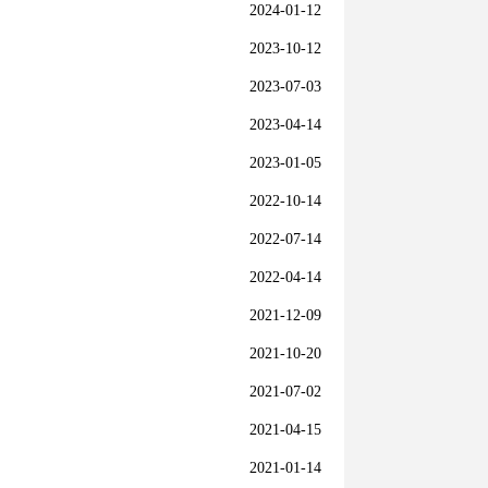
2024-01-12
2023-10-12
2023-07-03
2023-04-14
2023-01-05
2022-10-14
2022-07-14
2022-04-14
2021-12-09
2021-10-20
2021-07-02
2021-04-15
2021-01-14