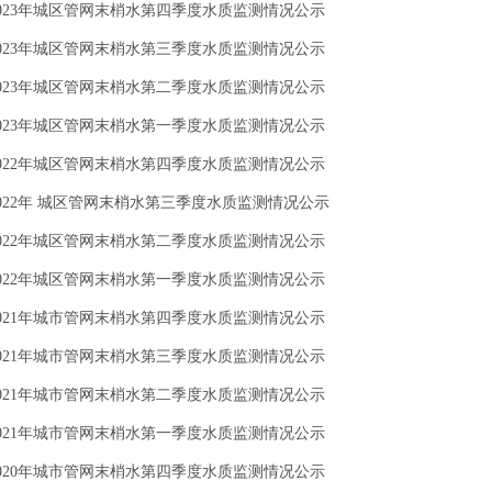
023年城区管网末梢水第四季度水质监测情况公示
023年城区管网末梢水第三季度水质监测情况公示
023年城区管网末梢水第二季度水质监测情况公示
023年城区管网末梢水第一季度水质监测情况公示
022年城区管网末梢水第四季度水质监测情况公示
022年 城区管网末梢水第三季度水质监测情况公示
022年城区管网末梢水第二季度水质监测情况公示
022年城区管网末梢水第一季度水质监测情况公示
021年城市管网末梢水第四季度水质监测情况公示
021年城市管网末梢水第三季度水质监测情况公示
021年城市管网末梢水第二季度水质监测情况公示
021年城市管网末梢水第一季度水质监测情况公示
020年城市管网末梢水第四季度水质监测情况公示