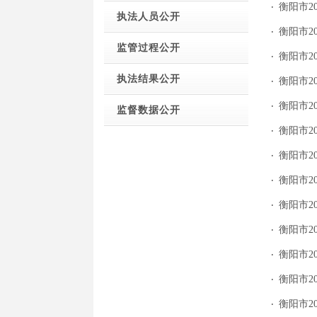
衡阳市2
执法人员公开
衡阳市2
监管过程公开
衡阳市2
执法结果公开
衡阳市2
衡阳市2
监督数据公开
衡阳市2
衡阳市2
衡阳市2
衡阳市2
衡阳市2
衡阳市2
衡阳市2
衡阳市2