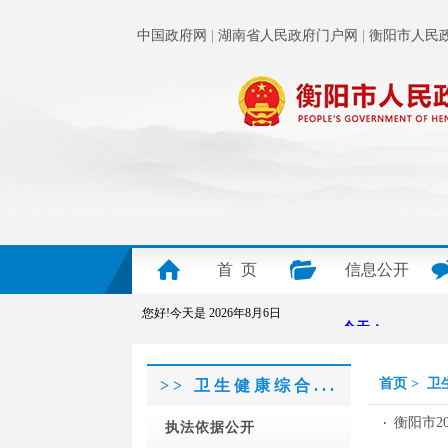
中国政府网
|
湖南省人民政府门户网
|
衡阳市人民
首 页
信息公开
您好!今天是
2026年8月6日
首页
>
卫
>> 卫生健康综合...
衡阳市2
执法依据公开