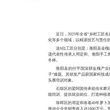
近日，2025年全省“乡村工
化等多个领域，以精湛技艺与责任担
这6位工匠分别是：衡阳县金
遗代表性传承人邓定和、衡阳手工
冬林。
衡阳县的付平国深耕金槐产业
子”难题。其研发产品获国家科技成
头雁培训对象。
石鼓区的梁阿团传承祖传水磨元
能培训、提供就业岗位、打造种植
珠晖区的邓定和有着40年萝卜
推动企业年销售收入达1800万元