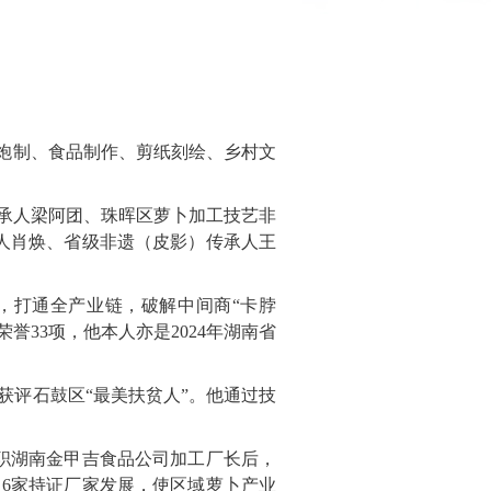
药炮制、食品制作、剪纸刻绘、乡村文
承人梁阿团、珠晖区萝卜加工技艺非
人肖焕、省级非遗（皮影）传承人王
，打通全产业链，破解中间商“卡脖
33项，他本人亦是2024年湖南省
获评石鼓区“最美扶贫人”。他通过技
任职湖南金甲吉食品公司加工厂长后，
、6家持证厂家发展，使区域萝卜产业