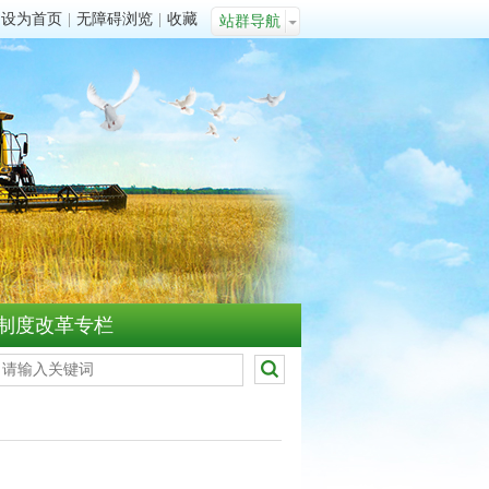
设为首页
|
无障碍浏览
|
收藏
站群导航
制度改革专栏
市农业农村局召开全局青年干部座谈会
校地携手赋能蔬菜种业振