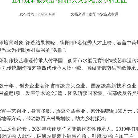
匠心筑梦振兴路 衡阳6人入选省级乡村工匠
发布时间：2026-01-20
文档来源：衡阳市农业农村局
匠名师培育对象”评选结果揭晓，衡阳市6名优秀人才上榜，涵盖中
当成为衡阳乡村振兴的“头雁”。
槐茶制作技艺非遗传承人付平国、衡阳市水磨元宵制作技艺非遗传
鱼丸传统制作技艺第四代传承人汤小燕、省级非遗南岳剪纸传承
数十年，创办企业获评省市级龙头企业、国家级高新技术企业
果鉴定1项，发表学术论文3篇，团队斩获国家级、省部级及各类荣誉
宵手艺创业，身兼多职，热衷公益事业，累计捐赠超160万元，
基地等方式，带动数百户村民增收，助力乡村振兴。
加工从业经验，2024年获评珠晖区非遗代表性传承人。2019年
，带动50余人就业，破解农民萝卜销售难题，引领200余户加工户