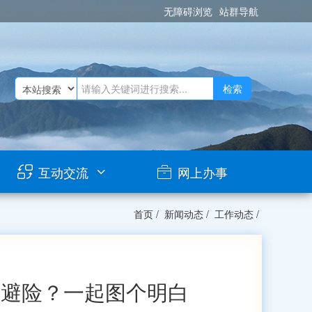
无障碍浏览
站群导航
检索
互动交流
网上办事
首页
/
新闻动态
/
工作动态
/
咋避险？一起图个明白