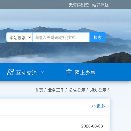
无障碍浏览
站群导航
检索
互动交流
网上办事
首页
/
业务工作
/
公告公示
/
规划公示
/
>>更多
2026-08-03
衡阳市H-