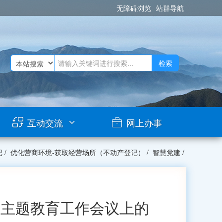
无障碍浏览
站群导航
检索
互动交流
网上办事
记
/
优化营商环境-获取经营场所（不动产登记）
/
智慧党建
/
想主题教育工作会议上的