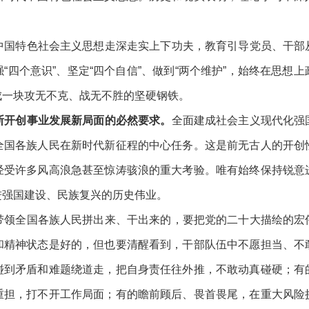
国特色社会主义思想走深走实上下功夫，教育引导党员、干部
强
“四个意识”、坚定“四个自信”、做到“两个维护”，始终在思
成一块攻无不克、战无不胜的坚硬钢铁。
开创事业发展新局面的必然要求。
全面建成社会主义现代化强
全国各族人民在新时代新征程的中心任务。这是前无古人的开创
经受许多风高浪急甚至惊涛骇浪的重大考验。唯有始终保持锐意
进强国建设、民族复兴的历史伟业。
领全国各族人民拼出来、干出来的，要把党的二十大描绘的宏
和精神状态是好的，但也要清醒看到，干部队伍中不愿担当、不
碰到矛盾和难题绕道走，把自身责任往外推，不敢动真碰硬；有
重担，打不开工作局面；有的瞻前顾后、畏首畏尾，在重大风险