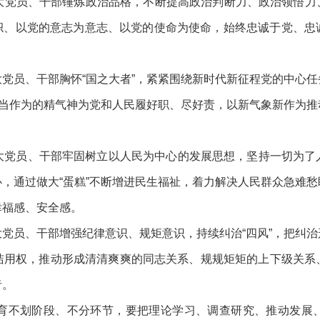
党员、干部锤炼政治品格，不断提高政治判断力、政治领悟力
旗帜、以党的意志为意志、以党的使命为使命，始终忠诚于党、
党员、干部胸怀
“国之大者”，紧紧围绕新时代新征程党的中心
担当作为的精气神为党和人民履好职、尽好责，以新气象新作为
党员、干部牢固树立以人民为中心的发展思想，坚持一切为了
心，通过做大
“蛋糕”不断增进民生福祉，着力解决人民群众急难
幸福感、安全感。
党员、干部增强纪律意识、规矩意识，持续纠治
“四风”，把纠
洁用权，推动形成清清爽爽的同志关系、规规矩矩的上下级关系
者。
育不划阶段、不分环节，要把理论学习、调查研究、推动发展