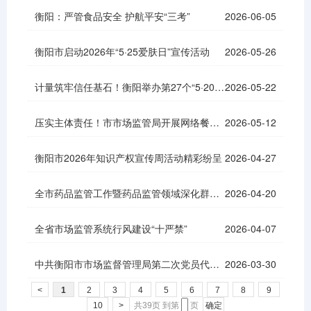
衡阳：严管食品安全 护航平安“三考”
2026-06-05
衡阳市启动2026年“5·25爱肤日”宣传活动
2026-05-26
计量筑牢信任基石！衡阳举办第27个“5·20世界计量日”主题宣传活动
2026-05-22
压实主体责任！市市场监管局开展网络餐饮第三方平台专项检查
2026-05-12
衡阳市2026年知识产权宣传周活动精彩纷呈
2026-04-27
全市药品监管工作暨药品监管领域深化群众身边不正之风和腐败问题集中专项整治行动部署会召开
2026-04-20
全省市场监管系统行风建设“十严禁”
2026-04-07
中共衡阳市市场监督管理局第二次党员代表大会召开
2026-03-30
<
1
2
3
4
5
6
7
8
9
10
>
共39页
到第
页
确定