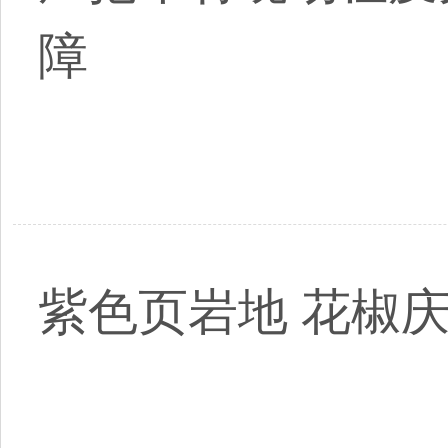
障
紫色页岩地 花椒