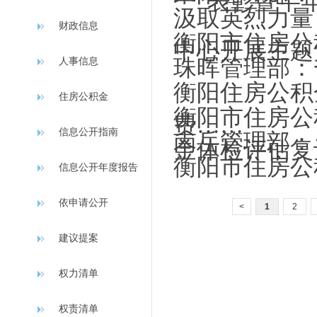
一”表彰暨半
汲取英烈力量
财政信息
衡阳市住房公
中心开展主题
珠晖管理部：
人事信息
衡阳住房公积
住房公积金
衡阳市住房公
费……
信息公开指南
南岳管理部：
金体检评估复
衡阳市住房公
信息公开年度报告
依申请公开
<
1
2
建议提案
权力清单
权责清单