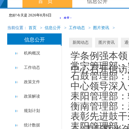
首页
信息公开
2026年8月6日
您好!今天是
当前位置：
首页
>
信息公开
>
工作动态
>
图片资讯
>
信息公开
新闻动态
图片资讯
通
学条例强本领
机构概况
常宁管理部：
中心召开信访
工作动态
石鼓管理部：
政策文件
中心领导深入
耒阳管理部：
政策解读
衡南管理部：
规划计划
表彰先进鼓干
耒阳管理部：
统计数据