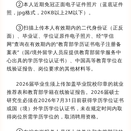
②
本人近期免冠正面电子证件照片（蓝底证件
照，
jpg
格式，
20KB
以上
2M
以下）
。
③
扫描上传本人有效期内的二代身份证（正反
面）、毕业证
、
学位证原件电子照片
、经
“
学信
网
”
查询在有效期内
的
“
教育部学历证书电子注册备
案表
”
（国
/
境外
留学人员应提供教育部
留学服务中
心
出具的学历学位认证
书
）、
中国高等教育学位在
线验证报告
、
岗位要求的其他材料等。
202
6
届毕业生须上传加盖毕业院校印章的就业
推荐表和教育部学籍在线验证报告
。
202
6
届硕士
研究生必须在
2026
年
7
月
3
1
日前获得学历学位证书
或国（境）外
学历学位认证
书
，
未在规定时间内取
得岗位所需学历学位的，取消聘用资格。