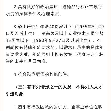
2.
具有良好的政治素质、道德品行和正常履行
职责的身体条件及心理素质。
3.
硕士研究生年龄
40
周岁以下（
198
5
年
5
月
27
日及
以后出生），副高级及以上专业技术人员年龄
45
周岁以下（
198
0
年
5
月
27
日及
以后出生）。
个
别岗位有特殊年龄要求的，以需求
目录中的
具体年
龄要求为准。年龄原则上以有效第二代身份证上标
注的出生年月日为准。
4.
符合
岗位所需的其他条件。
（三）
有下列情形之一的人员，不得列入人才
引进对象
1.
衡阳市行政区域内的机关、企事业单位在职