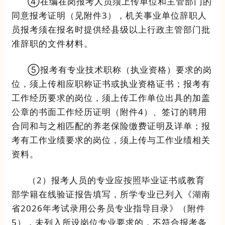
④
在编在岗报考人员须上传单位
和主管部门
的
同意报考证明
（
见附件
3
），
机关事业单位辞职人
员报考须在报名时提供经县级以上行政主管部门批
准辞职的文件材料
。
⑤
报考有
专业技术职称（执业资格）要求的岗
位，
须
上传相应职称证书或执业资格证书；报考有
工作经历
要求
的岗位，须上传工作单位出具的加盖
公章的书面工作经历证明（附件
4
）、签订的聘用
合同和与之相匹配的养老保险缴费证明及详单；报
考有工作业绩要求的岗位，须上传与工作业绩相关
资料。
（
2
）
报考人员的专业应按照毕业证书
或
教育
部学籍在线验证报告填写，
所学专业已列入《湖南
省
202
6
年考试录用公务员专业指导目录》
（附件
5
），
未列入所设岗位专业要求的，不符合报考条