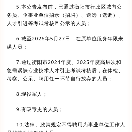
5
.
本公告发布前
，
已通过衡阳市行政区域内
公
务员
、企事业单位
招录（招聘）、
遴选
（选调）
、
人才引进等考试考核且公示的人员；
6
.
截至
2026
年
5
月
27
日
，
在原单位服务年限未
满
人员；
7
.
通过衡阳市
202
4
年度、
202
5
年度高层次和
急需紧缺专业技术
人才引进考试考核后，在体检、
考察、
公示、
聘用
任一
环节自行放弃的
人员
；
8.
现役军人
；
9.
有吸毒史的人员
；
1
0
.
法律、政策规定不得聘用为事业单位工作人