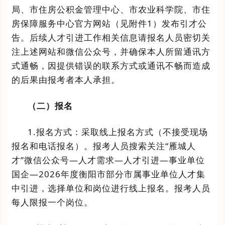
局、市住房公积金管理中心、
市农业科学院、
市住
房保障服务中心官方网站
（见附件
1
）
发布引才公
告。
后续人才引进工作相关信息
请
报名人员密切关
注
上述网站和微信公众号
，并确保本人所留
通讯
方
式通畅
，
因提供错误的联系方式或
通讯
不畅而造成
的后果由报考者本人承担。
（
二
）
报名
1.
报名方式：采取线上报名方式（不接受现场
报名和电话报名）。报考人员搜索关注
“
雁城人
才
”
微信公众号
—
人才需求
—
人才引进
—
事业单位
国企
—
202
6
年度衡阳市
部分市属事业单位
人才集
中引进
，选择单位和岗位进行线上报名。报考人员
每人限报一个岗位。