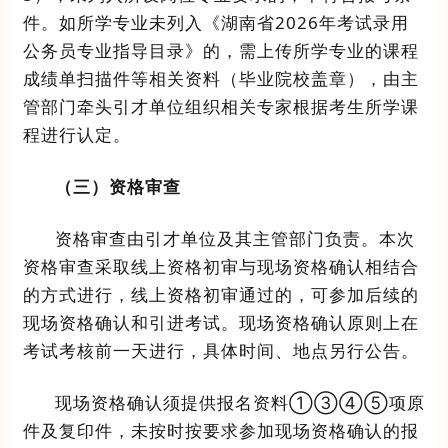
件
。
如
所学专业未列入《湖南省
202
6
年考试录用
公务员专业指导目录》的，需上传所学专业的课程
成绩单扫描件
等相关资料
（毕业院校盖章），由
主
管部门牵头
引才单位
组织
相关
专家根据考生所学课
程进行认定。
（三）
资格审查
资格审查由引才单位及其主管部门负责。
本次
资格审查采取
线上资格初审
与现场资格确认
相结合
的
方式
进行
，
线上资格初审通过的，可参加后续的
现场资格确认
和引进考试。
现场资格确认原则上在
考试考核前一天进行，具体时间、地点另行公告。
现场资格确认须提供
报名资料
①
③④
⑤
项
原
件及复印件，未按时按要求参加现场资格确认的报