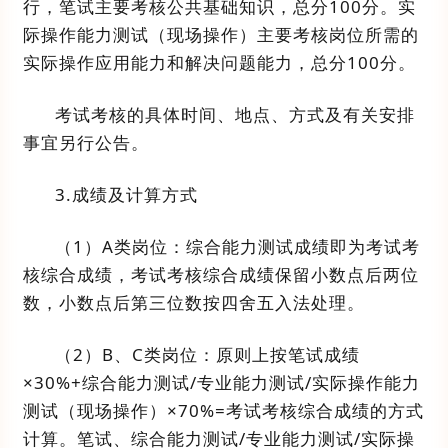
行，笔试主要考核公共基础知识，总分
100
分。实
际操作能力测试（现场操作）主要考核岗位所需的
实际操作应用能力和解决问题能力，总分
100
分。
考试考核的具体时间、地点
、方式
及有关
安排
事宜另行公告。
3.
成绩及计算方式
（
1
）
A
类岗
位
：综合能力测试
成绩即为考试考
核综合成绩，考试考核综合成绩
保留小数点后两位
数
，
小数点后
第三位数按四舍五入法处理
。
（
2
）
B
、
C
类岗
位
：
原则上
按笔试
成绩
×
3
0%
+
综合能力测试
/
专业能力测试
/
实际操作能力
测试（现场操作）
×
70%
=
考试考核综合成绩
的方式
计算。
笔试、
综合能力测试
/
专业能力测试
/
实际操