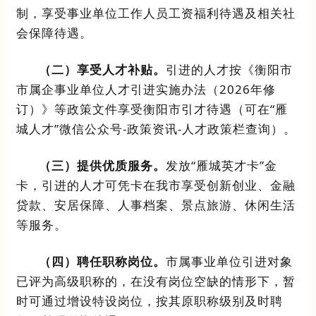
制，享受事业单位工作人员工资福利待遇及相关社
会保障待遇。
（二）
享受人才补贴。
引进的人才
按
《衡阳市
市属企事业单位人才引进实施办法
（
2026
年修
订
）
》
等政策文件
享受衡阳市引才待遇
（可在
“
雁
城人才
”
微信公众号
-
政策资讯
-
人才政策栏查询）。
（三）
提供优质服务。
发放
“
雁城英才卡
”
金
卡，引进的人才可凭卡在我市享受创新创业、金融
贷款、安居保障、人事档案、景点旅游、休闲生活
等服务。
（四）
聘任职称岗位。
市属事业单位引进对象
已评为高级职称的，在没有岗位空缺的情形下，暂
时可通过增设特设岗位，按其原职称级别及时聘