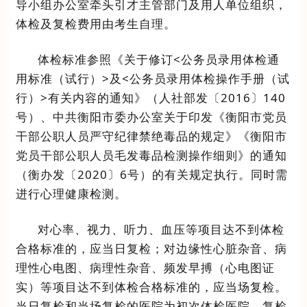
导小组办公室
牵头引才主管
部门
及用人单位
组织，
体检及复检费用由考生自理。
体检标准参照《关于修订
<
公务员录用体检通
用标准
（
试行
）
>
及
<
公务员录用体检操作手册（试
行）
>
有关内容的通知》（人社部发〔
2016
〕
140
号）、中共衡阳市委办公室关于印发《衡阳市党员
干部公职人员严守纪律禁绝毒品的规定》
《衡阳市
党员干部公职人员毛发毒品检测操作细则》的通知
（衡办发〔
2020
〕
6
号）的有关规定执行。
同时需
进行心理健康检测。
对心率、视力、听力、血压等项目达不到体检
合格标准的，应当日复检；对边缘性心脏杂音、病
理性心电图、病理性杂音、频发早搏
（
心电图证
实
）
等项目达不到体检合格标准的，应当场复检。
当日复检和当场复检的医院为初次体检医院，复检