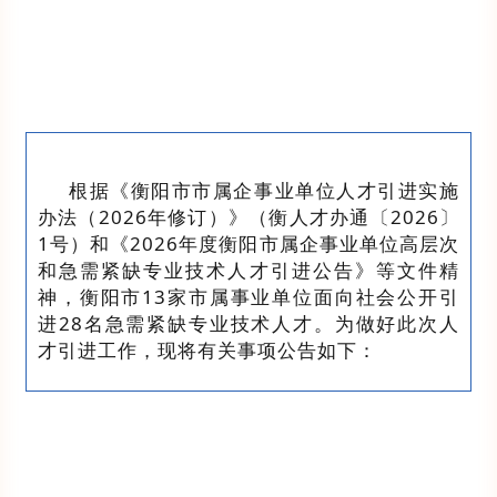
根据《衡阳市市属企事业单位人才引进实施
办法
（
2026
年修订
）
》（衡人才办通〔
202
6
〕
1
号）和《
202
6
年
度
衡阳市
属企事业单位高层次
和
急需紧缺专业技术人才
引进
公告》
等文件精
神
，
衡阳市
13
家市属事业单位
面向社会
公开
引
进
28
名急需紧缺专业技术人才
。
为做好此次人
才引进工作
，
现
将有关事项公告如下
：