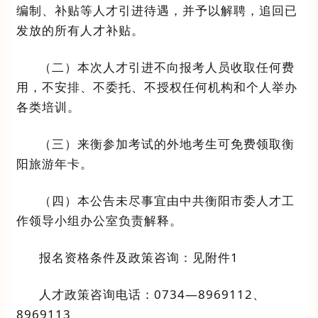
编制、补贴等人才引进待遇，并予以解聘
，追回已
发放的所有人才补贴
。
（
二
）本次人才引进不向报考人员收取任何费
用，不安排、不委托、不授权任何机构和个人举办
各类培训。
（
三
）
来衡参加考试的
外地考生
可免费领取
衡
阳
旅游年卡。
（
四
）本公告未尽事宜由
中共衡阳市委人才工
作领导小组办公室
负责解释。
报名资格条件及政策咨询：
见附件
1
人才政策咨询电话：
0734—8969112
、
8969113