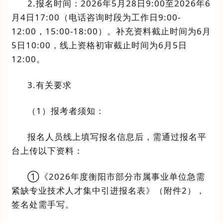
2.
报名时间：
2026
年
5
月
28
日
9
:
00
至
2026
年
6
月
4
日
17
:
00
（电话咨询时段
为
工作日
9
:
00-
12
:
00
，
1
5:0
0-1
8:
00
）。
补充资料截止时间为
6
月
5
日
1
0:
00
，
线上资格初审截止时间为
6
月
5
日
1
2:
0
0
。
3.
有关要求
（
1
）报考者须知
：
报名人员
线上
填写报名信息后
，
需通过报名平
台上传以下资料：
①
《
202
6
年度衡阳市部分市属事业单位急需
紧缺专业技术人才集中引进
报名表》（附件
2
），
签名处需手写
。