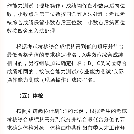
作能力测试（现场操作）
成绩均
保留小数点后两位
数，
小数点后
第三位数按四舍五入法处理
；
考试考
核综合成绩
保留小数点后三位数，
小数点后
第四位
数按四舍五入法处理。
根据
考试考核
综合成绩
从高到低的顺序并结合
最低合格分值的要求确定排名，
A
类岗
位
综合成绩
相同的，
另行组织加试确定
排名；
B
、
C
类岗
位
综合
成绩相同的，
按
综合能力测试
/
专业能力测试
/
实际
操作能力测试（现场操作）成
绩排名。
（五）
体检
按照引进岗位计划
1
:1
的比例，根据考生的
考试
考核
综合成绩从高分到低分
并结合最低
合
分值
的要
求
确定体检
对象。体检由
中共衡阳市委人才工作领