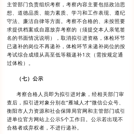
主管部门
负责组织考察，考察内容主要包括政治思
想、道德品质、能力素质、学习和工作表现、遵纪
守法、廉洁自律等
方面
。考察不合格
的、未按照要
求提供档案
或自愿放弃考察的
（
须提交本人亲笔签
名的书面情况说明
）
，取消拟引进资格
，
体检环节
已递补的
岗位
不再递补，体检环节未递补
岗位
的按
考试综合成绩从高至低等额递补
1
次（
需按规定通
过体检
）。
（七）
公示
考察合格人员即为拟引进对象
，
经相关部门审
查后，
拟引进对象分别在
“
雁城人才
”
微信公众号
、
衡阳市人力资源和社会保障局官网
和主管部门
或引
进单位
官方网站
上
公示
5
个工作日。
公示若出现不
合格者或弃权者，不进行递补。