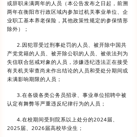
或辞职未满两年的人员（
本公告发布之日起，前溯
两年在衡阳市行政区域内参加过机关事业单位、企
业职工
基本
养老保险，其他政策性规定的参保情形
除外）；
2.
因犯罪受过刑事处罚的人员、被开除中国共
产党党籍的人员、被开除公职的人员、被依法列为
失信联合惩戒对象的人员，涉嫌违纪违法正在接受
有关机关审查尚未作出结论的人员和受处分期间或
未满影响期限的人员
；
3.
在各级
各类
公务员
招录、事业单位招聘
中被
认定有舞弊等严重违反
纪律
行为的人员
；
4
.
在校期间受到院系以上处分的
2024
届、
2025
届、
2026
届
高校毕业生
；