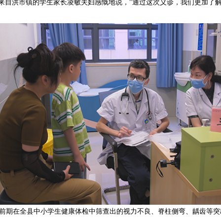
，来自洪市镇的学生家长凌敏夫妇感慨地说，"通过这次义诊，我们更加了
前期在全县中小学生健康体检中筛查出的视力不良、脊柱侧弯、龋齿等突