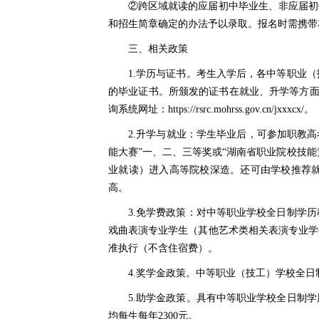
②跨区域就读的应届初中毕业生、非应届初
和招生简章确定的办法予以录取。报名时需携带
三、相关政策
1.学历与证书。考生入学后，各中等职业
的毕业证书。所颁发的证书在就业、升学等方面与普通高
询系统网址：https://rsrc.mohrss.gov.cn/jxxxcx/。
2.升学与就业：学生毕业后，可参加职教
能大赛”一、二、三等奖或“湖南省职业院校技
业就读）进入高等院校深造。还可由学校推荐
高。
3.免学费政策：对中等职业学校全日制学
戏曲表演专业学生（其他艺术类相关表演专业学
准执行（不含住宿费）。
4.奖学金政策。中等职业（技工）学校全日
5.助学金政策。具有中等职业学校全日制
均每生每年2300元。